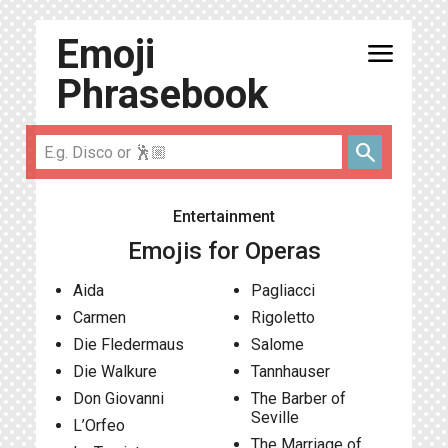
Emoji
menu
Phrasebook
search
Entertainment
Emojis for Operas
Aida
Pagliacci
Carmen
Rigoletto
Die Fledermaus
Salome
Die Walkure
Tannhauser
Don Giovanni
The Barber of
Seville
L’Orfeo
The Marriage of