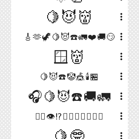
🍋😈👹
more_vert
more_vert
🎸🫶🦖🍋😈☎️🚛❤️🚚😏
🪟👹
more_vert
more_vert
🍋😈☎️🤡🎪🕯️🏪
🎧🍋😈☎️🚚🚛
more_vert
more_vert
😶‍🌫️👁️⁉️🥼🍅🍝💗🧠🏥🤝
🍋🤓
more_vert