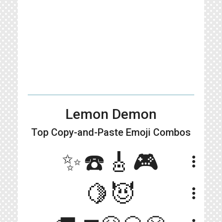
Lemon Demon
Top Copy-and-Paste
Emoji Combos
✨☎️🎸🎮
more_vert
🍋😈
more_vert