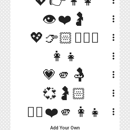
💖👉👩‍👧
more_vert
👁❤️🤰
more_vert
💖👉🏻🙍🏻‍♀️
more_vert
👩‍👧
more_vert
💗🫵🤱
more_vert
💞🤰🏻
more_vert
🙋‍♀️❤️🫵👩‍👧
more_vert
Add Your Own